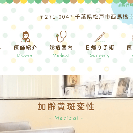
加齢黄
〒271-0047 千葉県松戸市西馬橋
ム
日帰り手術
医
医師紹介
診療案内
Surgery
Doctor
Medical
加齢黄斑変性
Medical