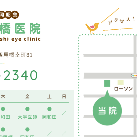
市西馬橋幸町81
-2340
木
金
土
日
●
●
●
／
岡和田
大学医師
岡和田
●
●
／
／